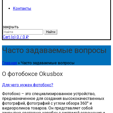
Контакты
закрыть
Search
Найти
for:
Cart (
o
)
0
/
0
₽
Часто задаваемые вопросы
Главная
»
Часто задаваемые вопросы
О фотобоксе Okusbox
Для чего нужен фотобокс?
Фотобокс – это специализированное устройство,
предназначенное для создания высококачественных
фотографий, фотографий с углом обзора 360° и
видеороликов товаров. Он представляет собой
закрытую световую коробку с системой освещения и